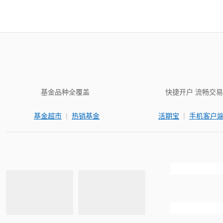
基金品种全覆盖
快捷开户 流畅交易
|
|
基金超市
热销基金
活期宝
手机客户