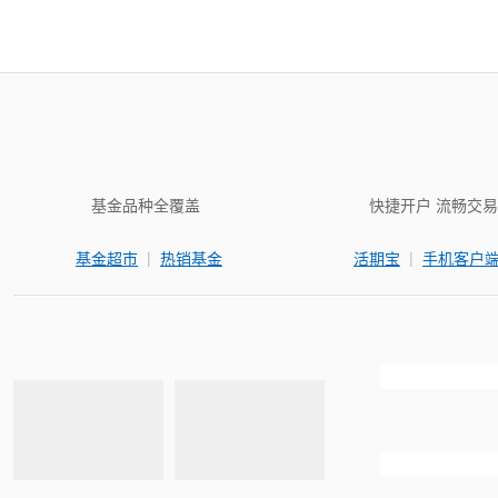
基金品种全覆盖
快捷开户 流畅交易
|
|
基金超市
热销基金
活期宝
手机客户