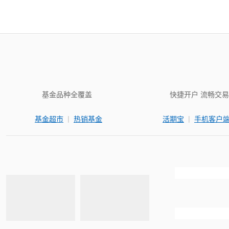
基金品种全覆盖
快捷开户 流畅交易
|
|
基金超市
热销基金
活期宝
手机客户