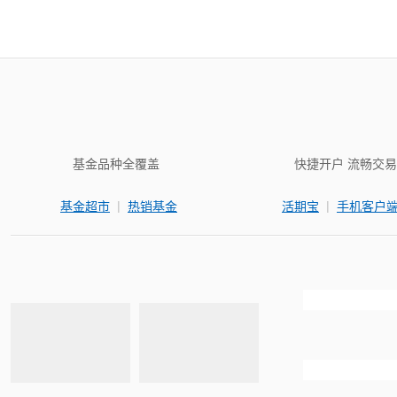
基金品种全覆盖
快捷开户 流畅交易
|
|
基金超市
热销基金
活期宝
手机客户