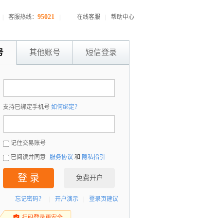
95021
|
客服热线：
|
在线客服
|
帮助中心
号
其他账号
短信登录
：
支持已绑定手机号
如何绑定？
：
记住交易账号
已阅读并同意
服务协议
和
隐私指引
登 录
免费开户
忘记密码？
|
开户演示
|
登录页建议
扫码登录更安全