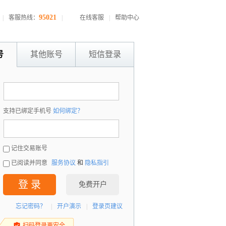
95021
|
客服热线：
|
在线客服
|
帮助中心
号
其他账号
短信登录
：
支持已绑定手机号
如何绑定？
：
记住交易账号
已阅读并同意
服务协议
和
隐私指引
登 录
免费开户
忘记密码？
|
开户演示
|
登录页建议
扫码登录更安全