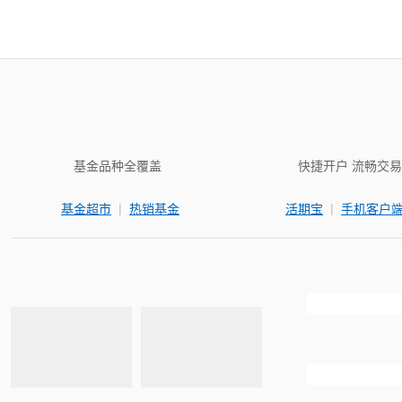
基金品种全覆盖
快捷开户 流畅交易
|
|
基金超市
热销基金
活期宝
手机客户