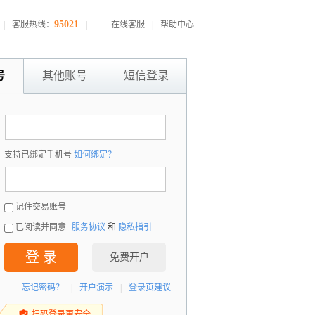
95021
|
客服热线：
|
在线客服
|
帮助中心
号
其他账号
短信登录
：
支持已绑定手机号
如何绑定？
：
记住交易账号
已阅读并同意
服务协议
和
隐私指引
登 录
免费开户
忘记密码？
|
开户演示
|
登录页建议
扫码登录更安全