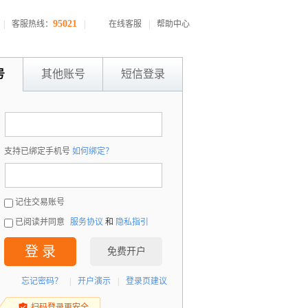
95021
|
客服热线：
|
在线客服
|
帮助中心
号
其他账号
短信登录
：
支持已绑定手机号
如何绑定？
：
记住交易账号
已阅读并同意
服务协议
和
隐私指引
登 录
免费开户
忘记密码？
|
开户演示
|
登录页建议
扫码登录更安全