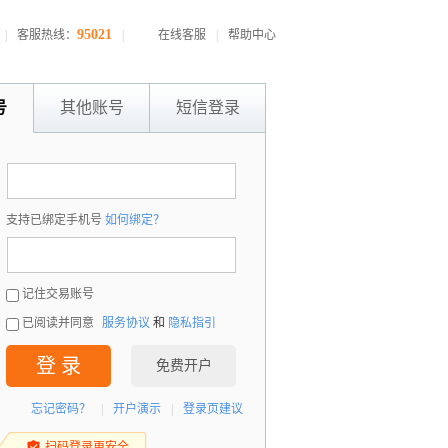
95021
|
客服热线：
|
在线客服
|
帮助中心
号
其他账号
短信登录
：
支持已绑定手机号
如何绑定？
：
记住交易账号
已阅读并同意
服务协议
和
隐私指引
登 录
免费开户
忘记密码？
|
开户演示
|
登录页建议
扫码登录更安全