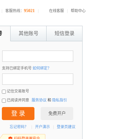
95021
|
客服热线：
|
在线客服
|
帮助中心
号
其他账号
短信登录
：
支持已绑定手机号
如何绑定？
：
记住交易账号
已阅读并同意
服务协议
和
隐私指引
登 录
免费开户
忘记密码？
|
开户演示
|
登录页建议
扫码登录更安全