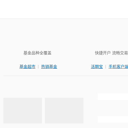
基金品种全覆盖
快捷开户 流畅交易
|
|
基金超市
热销基金
活期宝
手机客户