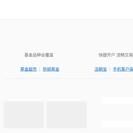
基金品种全覆盖
快捷开户 流畅交易
|
|
基金超市
热销基金
活期宝
手机客户