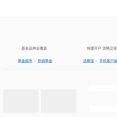
基金品种全覆盖
快捷开户 流畅交易
|
|
基金超市
热销基金
活期宝
手机客户