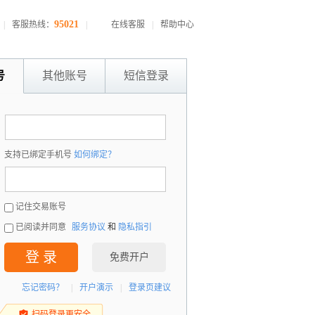
95021
|
客服热线：
|
在线客服
|
帮助中心
号
其他账号
短信登录
：
支持已绑定手机号
如何绑定？
：
记住交易账号
已阅读并同意
服务协议
和
隐私指引
登 录
免费开户
忘记密码？
|
开户演示
|
登录页建议
扫码登录更安全