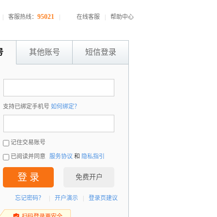
95021
|
客服热线：
|
在线客服
|
帮助中心
号
其他账号
短信登录
：
支持已绑定手机号
如何绑定？
：
记住交易账号
已阅读并同意
服务协议
和
隐私指引
登 录
免费开户
忘记密码？
|
开户演示
|
登录页建议
扫码登录更安全