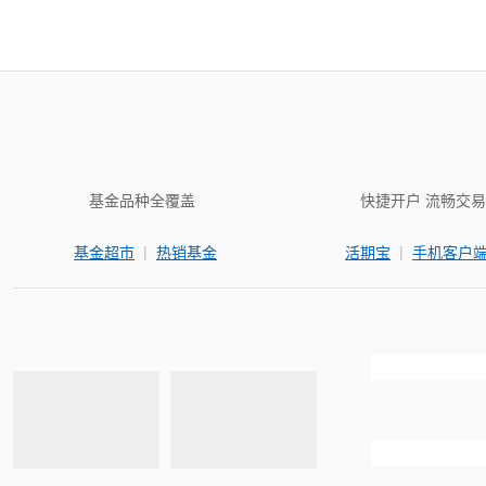
基金品种全覆盖
快捷开户 流畅交易
|
|
基金超市
热销基金
活期宝
手机客户