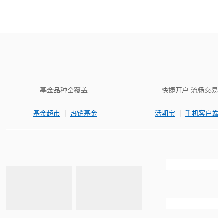
基金品种全覆盖
快捷开户 流畅交易
|
|
基金超市
热销基金
活期宝
手机客户