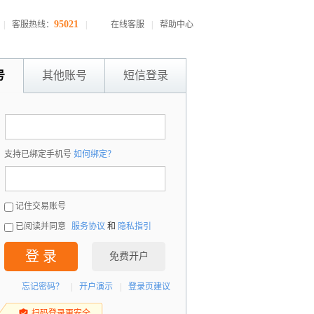
95021
|
客服热线：
|
在线客服
|
帮助中心
号
其他账号
短信登录
：
支持已绑定手机号
如何绑定？
：
记住交易账号
已阅读并同意
服务协议
和
隐私指引
登 录
免费开户
忘记密码？
|
开户演示
|
登录页建议
扫码登录更安全