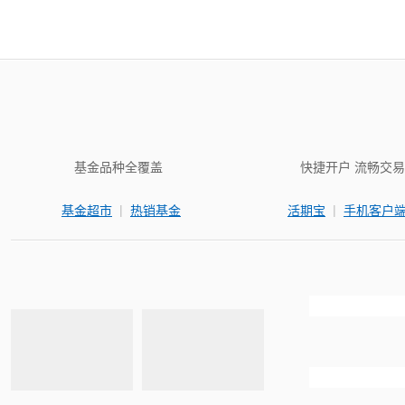
基金品种全覆盖
快捷开户 流畅交易
|
|
基金超市
热销基金
活期宝
手机客户