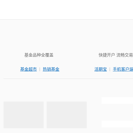
基金品种全覆盖
快捷开户 流畅交易
|
|
基金超市
热销基金
活期宝
手机客户