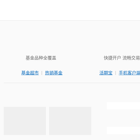
基金品种全覆盖
快捷开户 流畅交易
|
|
基金超市
热销基金
活期宝
手机客户