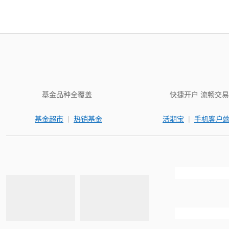
基金品种全覆盖
快捷开户 流畅交易
|
|
基金超市
热销基金
活期宝
手机客户