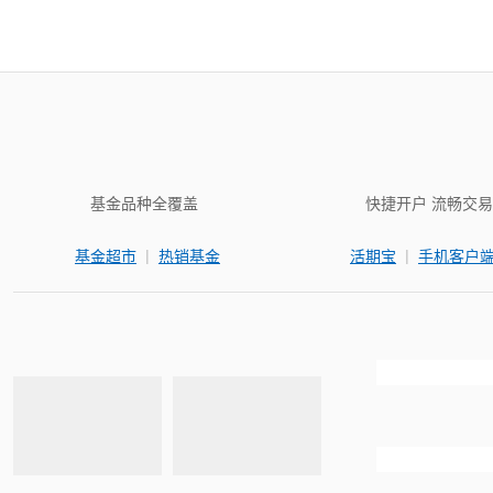
基金品种全覆盖
快捷开户 流畅交易
|
|
基金超市
热销基金
活期宝
手机客户