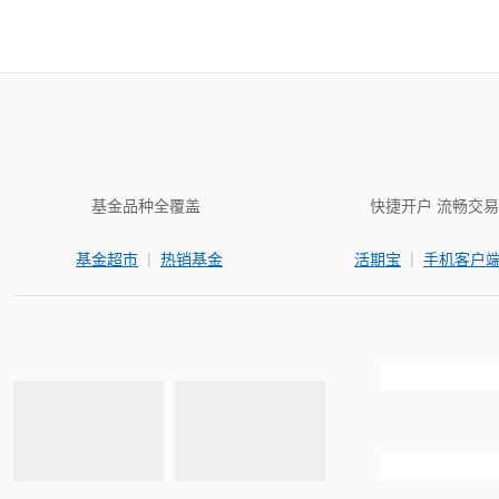
基金品种全覆盖
快捷开户 流畅交易
|
|
基金超市
热销基金
活期宝
手机客户