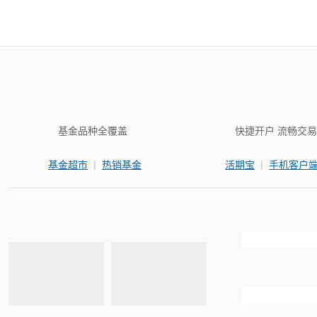
基金品种全覆盖
快捷开户 流畅交易
|
|
基金超市
热销基金
活期宝
手机客户