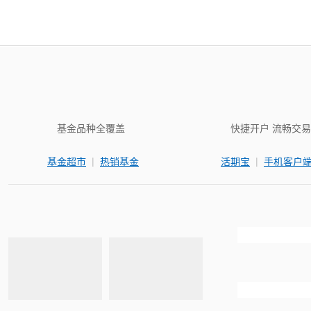
基金品种全覆盖
快捷开户 流畅交易
|
|
基金超市
热销基金
活期宝
手机客户