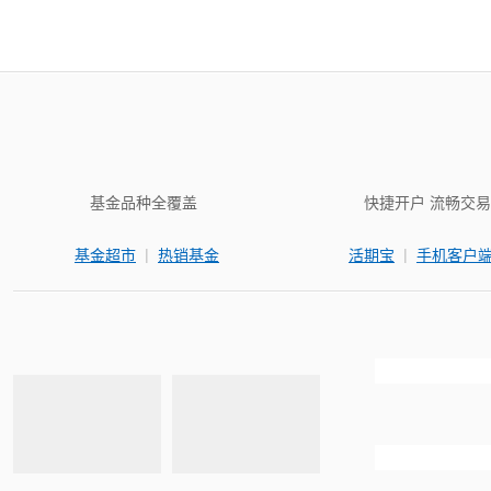
基金品种全覆盖
快捷开户 流畅交易
|
|
基金超市
热销基金
活期宝
手机客户