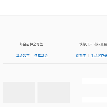
基金品种全覆盖
快捷开户 流畅交易
|
|
基金超市
热销基金
活期宝
手机客户