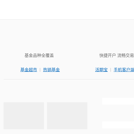
基金品种全覆盖
快捷开户 流畅交易
|
|
基金超市
热销基金
活期宝
手机客户