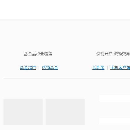
基金品种全覆盖
快捷开户 流畅交易
|
|
基金超市
热销基金
活期宝
手机客户