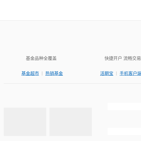
基金品种全覆盖
快捷开户 流畅交易
|
|
基金超市
热销基金
活期宝
手机客户