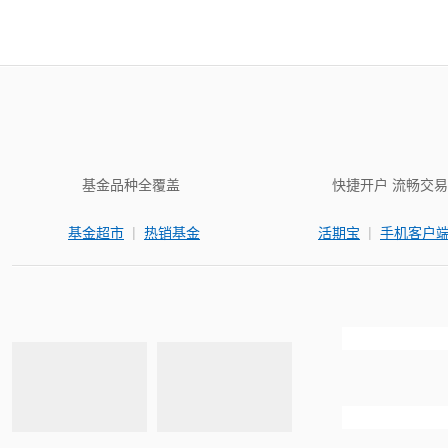
基金品种全覆盖
快捷开户 流畅交易
|
|
基金超市
热销基金
活期宝
手机客户