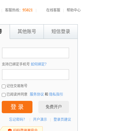
95021
|
客服热线：
|
在线客服
|
帮助中心
号
其他账号
短信登录
：
支持已绑定手机号
如何绑定？
：
记住交易账号
已阅读并同意
服务协议
和
隐私指引
登 录
免费开户
忘记密码？
|
开户演示
|
登录页建议
扫码登录更安全