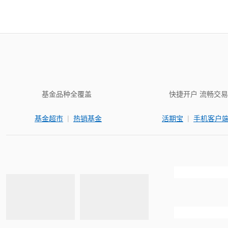
基金品种全覆盖
快捷开户 流畅交易
|
|
基金超市
热销基金
活期宝
手机客户