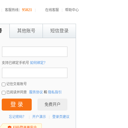
95021
|
客服热线：
|
在线客服
|
帮助中心
号
其他账号
短信登录
：
支持已绑定手机号
如何绑定？
：
记住交易账号
已阅读并同意
服务协议
和
隐私指引
登 录
免费开户
忘记密码？
|
开户演示
|
登录页建议
扫码登录更安全