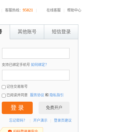
95021
|
客服热线：
|
在线客服
|
帮助中心
号
其他账号
短信登录
：
支持已绑定手机号
如何绑定？
：
记住交易账号
已阅读并同意
服务协议
和
隐私指引
登 录
免费开户
忘记密码？
|
开户演示
|
登录页建议
扫码登录更安全