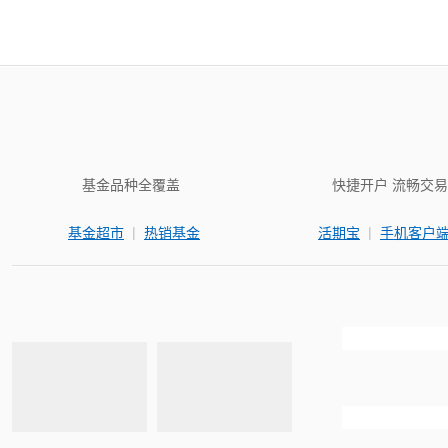
基金品种全覆盖
快捷开户 流畅交易
|
|
基金超市
热销基金
活期宝
手机客户