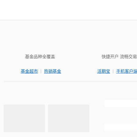
基金品种全覆盖
快捷开户 流畅交易
|
|
基金超市
热销基金
活期宝
手机客户