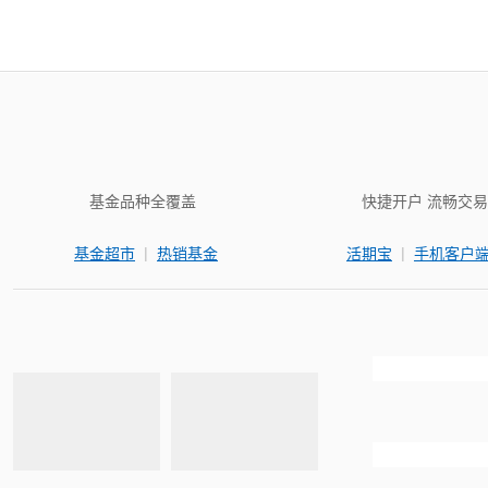
基金品种全覆盖
快捷开户 流畅交易
|
|
基金超市
热销基金
活期宝
手机客户