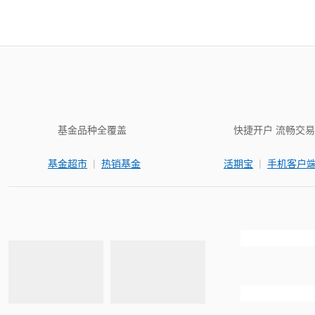
基金品种全覆盖
快捷开户 流畅交易
|
|
基金超市
热销基金
活期宝
手机客户