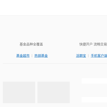
基金品种全覆盖
快捷开户 流畅交易
|
|
基金超市
热销基金
活期宝
手机客户