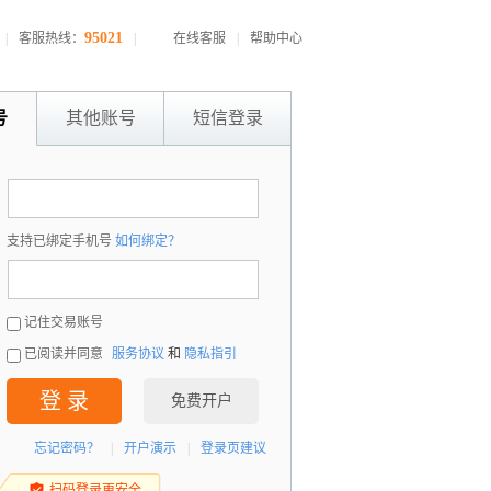
95021
|
客服热线：
|
在线客服
|
帮助中心
号
其他账号
短信登录
：
支持已绑定手机号
如何绑定？
：
记住交易账号
已阅读并同意
服务协议
和
隐私指引
登 录
免费开户
忘记密码？
|
开户演示
|
登录页建议
扫码登录更安全