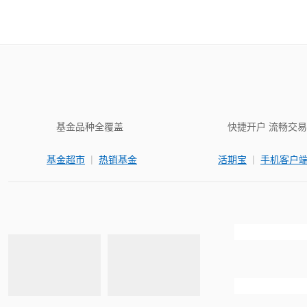
基金品种全覆盖
快捷开户 流畅交易
|
|
基金超市
热销基金
活期宝
手机客户