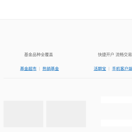
基金品种全覆盖
快捷开户 流畅交易
|
|
基金超市
热销基金
活期宝
手机客户