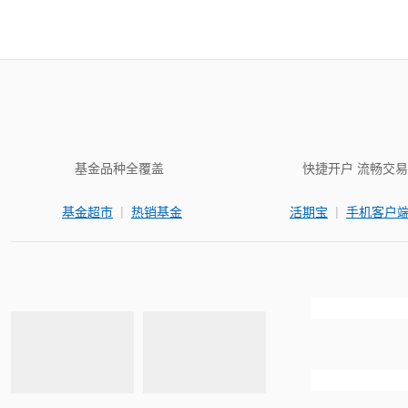
基金品种全覆盖
快捷开户 流畅交易
|
|
基金超市
热销基金
活期宝
手机客户