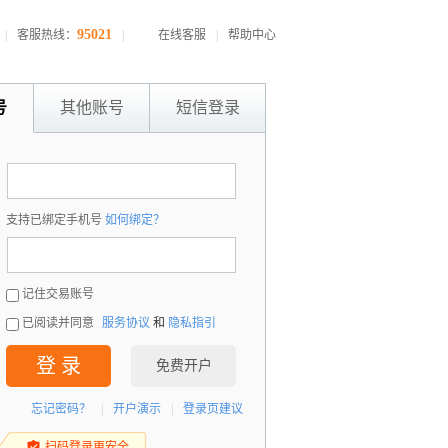
95021
|
客服热线：
|
在线客服
|
帮助中心
号
其他账号
短信登录
：
支持已绑定手机号
如何绑定？
：
记住交易账号
已阅读并同意
服务协议
和
隐私指引
登 录
免费开户
忘记密码？
|
开户演示
|
登录页建议
扫码登录更安全