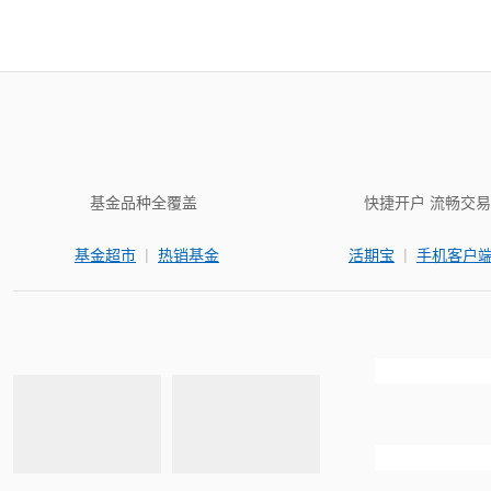
基金品种全覆盖
快捷开户 流畅交易
|
|
基金超市
热销基金
活期宝
手机客户