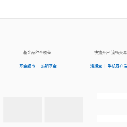
基金品种全覆盖
快捷开户 流畅交易
|
|
基金超市
热销基金
活期宝
手机客户