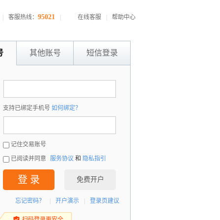
95021
|
客服热线：
|
在线客服
|
帮助中心
号
其他账号
短信登录
：
支持已绑定手机号
如何绑定？
：
记住交易账号
已阅读并同意
服务协议
和
隐私指引
登 录
免费开户
忘记密码？
|
开户演示
|
登录页建议
扫码登录更安全